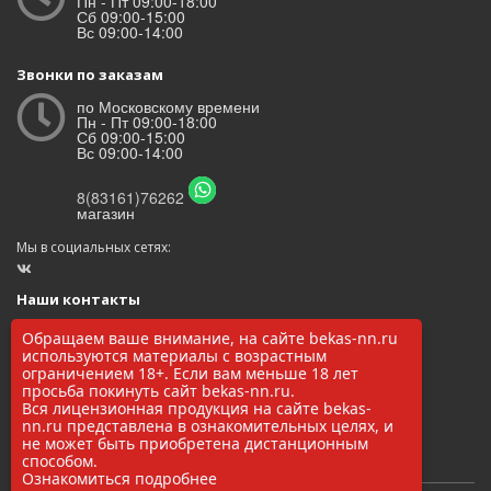
Пн - Пт 09:00-18:00
Сб 09:00-15:00
Вс 09:00-14:00
Звонки по заказам
по Московскому времени
Пн - Пт 09:00-18:00
Сб 09:00-15:00
Вс 09:00-14:00
8(83161)76262
магазин
Мы в социальных сетях:
Наши контакты
ООО «БЕКАС»
Обращаем ваше внимание, на сайте bekas-nn.ru
ОГРН: 1145248000017
используются материалы с возрастным
ИНН/КПП: 5248037037 / 524801001
ограничением 18+. Если вам меньше 18 лет
просьба покинуть сайт bekas-nn.ru.
8(83161)76262
Вся лицензионная продукция на сайте bekas-
zakaz@bekas-nn.ru
nn.ru представлена в ознакомительных целях, и
606524, Нижегородская обл. г. Заволжье ул. Рылеева 4А
не может быть приобретена дистанционным
способом.
Ознакомиться подробнее