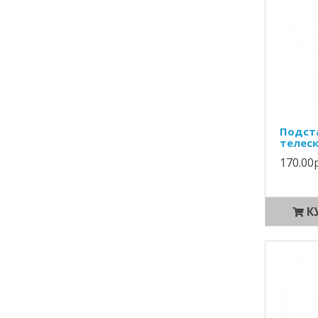
Подст
телеск
170.00р
К