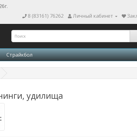
26г.
8 (83161) 76262
Личный кабинет
Зак
Страйкбол
нинги, удилища