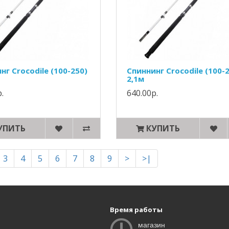
нг Crocodile (100-250)
Спиннинг Crocodile (100-
2,1м
.
640.00р.
УПИТЬ
КУПИТЬ
3
4
5
6
7
8
9
>
>|
и
Время работы
магазин