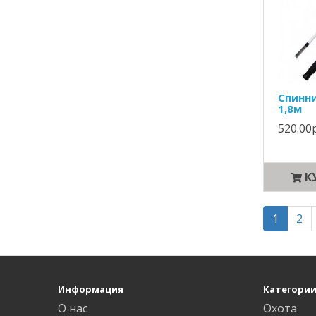
Спинни
1,8м
520.00р
К
1
2
Информация
Категори
О нас
Охота