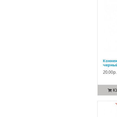
Конне
черный
20.00р.
К