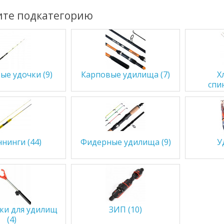
те подкатегорию
ые удочки (9)
Карповые удилища (7)
Х
спи
нинги (44)
Фидерные удилища (9)
У
ки для удилищ
ЗИП (10)
(4)