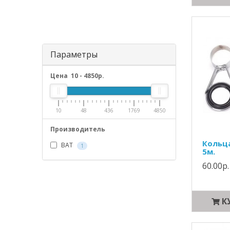
Параметры
Цена
10
-
4850
р.
10
48
436
1769
4850
Производитель
Кольц
BAT
1
5м.
60.00р.
К