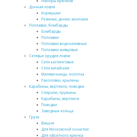
Наборы крючков
Донная ловля
Кормушки
Резинки, донки, монтажи
Поплавки, бомбарды
Бомбарды
Поплавки
Поплавки водоналивные
Поплавки живцовые
Сетевые орудия ловли
Сети кастинговые
Сети китайские
Малявочницы, полотна
Раколовки, крылены
Карабины, вертлюги, поводки
Спирали, пружины
Карабины, вертлюги
Поводки
Заводные кольца
Груза
Вишня
Для Московской оснастки
Для офсетного крючка