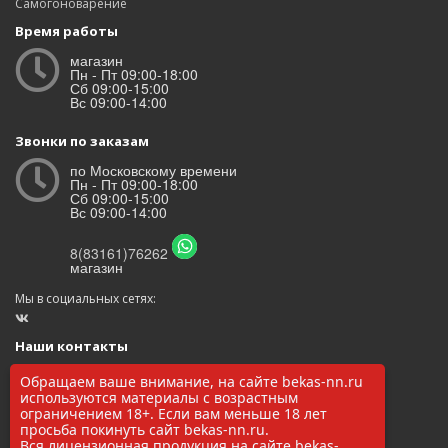
Самогоноварение
Время работы
магазин
Пн - Пт 09:00-18:00
Сб 09:00-15:00
Вс 09:00-14:00
Звонки по заказам
по Московскому времени
Пн - Пт 09:00-18:00
Сб 09:00-15:00
Вс 09:00-14:00
8(83161)76262
магазин
Мы в социальных сетях:
Наши контакты
ООО «БЕКАС»
Обращаем ваше внимание, на сайте bekas-nn.ru
ОГРН: 1145248000017
используются материалы с возрастным
ИНН/КПП: 5248037037 / 524801001
ограничением 18+. Если вам меньше 18 лет
просьба покинуть сайт bekas-nn.ru.
8(83161)76262
Вся лицензионная продукция на сайте bekas-