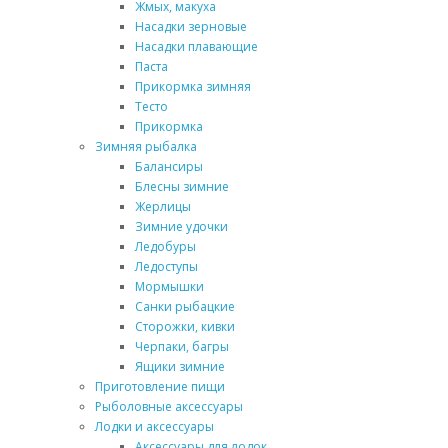
Жмых, макуха
Насадки зерновые
Насадки плавающие
Паста
Прикормка зимняя
Тесто
Прикормка
Зимняя рыбалка
Балансиры
Блесны зимние
Жерлицы
Зимние удочки
Ледобуры
Ледоступы
Мормышки
Санки рыбацкие
Сторожки, кивки
Черпаки, багры
Ящики зимние
Приготовление пищи
Рыболовные аксессуары
Лодки и аксессуары
Аксессуары для лодок