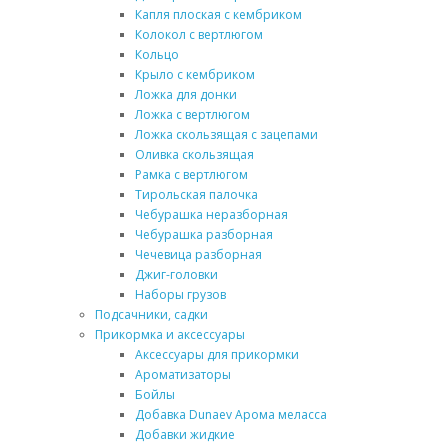
Капля плоская с кембриком
Колокол с вертлюгом
Кольцо
Крыло с кембриком
Ложка для донки
Ложка с вертлюгом
Ложка скользящая с зацепами
Оливка скользящая
Рамка с вертлюгом
Тирольская палочка
Чебурашка неразборная
Чебурашка разборная
Чечевица разборная
Джиг-головки
Наборы грузов
Подсачники, садки
Прикормка и аксессуары
Аксессуары для прикормки
Ароматизаторы
Бойлы
Добавка Dunaev Арома меласса
Добавки жидкие