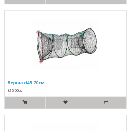
Верша d45 70см
810.00р.