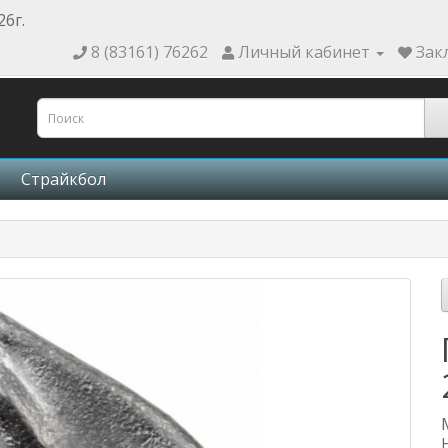
26г.
8 (83161) 76262
Личный кабинет
Зак
Страйкбол