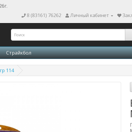
26г.
8 (83161) 76262
Личный кабинет
Зак
Страйкбол
гр 114