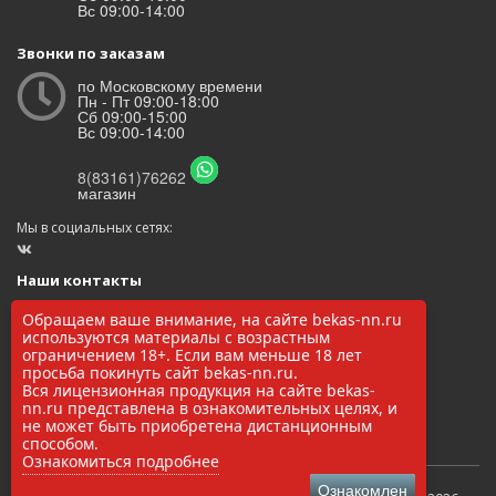
Вс 09:00-14:00
Звонки по заказам
по Московскому времени
Пн - Пт 09:00-18:00
Сб 09:00-15:00
Вс 09:00-14:00
8(83161)76262
магазин
Мы в социальных сетях:
Наши контакты
ООО «БЕКАС»
Обращаем ваше внимание, на сайте bekas-nn.ru
ОГРН: 1145248000017
используются материалы с возрастным
ИНН/КПП: 5248037037 / 524801001
ограничением 18+. Если вам меньше 18 лет
просьба покинуть сайт bekas-nn.ru.
8(83161)76262
Вся лицензионная продукция на сайте bekas-
zakaz@bekas-nn.ru
nn.ru представлена в ознакомительных целях, и
606524, Нижегородская обл. г. Заволжье ул. Рылеева 4А
не может быть приобретена дистанционным
способом.
Ознакомиться подробнее
Ознакомлен