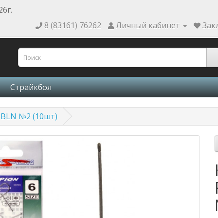
26г.
8 (83161) 76262
Личный кабинет
Зак
Страйкбол
 BLN №2 (10шт)