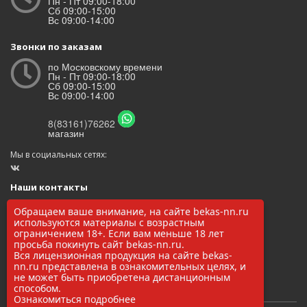
Пн - Пт 09:00-18:00
Сб 09:00-15:00
Вс 09:00-14:00
Звонки по заказам
по Московскому времени
Пн - Пт 09:00-18:00
Сб 09:00-15:00
Вс 09:00-14:00
8(83161)76262
магазин
Мы в социальных сетях:
Наши контакты
ООО «БЕКАС»
Обращаем ваше внимание, на сайте bekas-nn.ru
ОГРН: 1145248000017
используются материалы с возрастным
ИНН/КПП: 5248037037 / 524801001
ограничением 18+. Если вам меньше 18 лет
просьба покинуть сайт bekas-nn.ru.
8(83161)76262
Вся лицензионная продукция на сайте bekas-
zakaz@bekas-nn.ru
nn.ru представлена в ознакомительных целях, и
606524, Нижегородская обл. г. Заволжье ул. Рылеева 4А
не может быть приобретена дистанционным
способом.
Ознакомиться подробнее