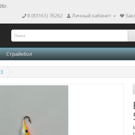
26г.
8 (83161) 76262
Личный кабинет
Зак
Страйкбол
03