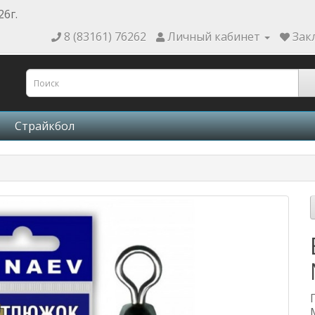
26г.
8 (83161) 76262
Личный кабинет
Зак
Страйкбол