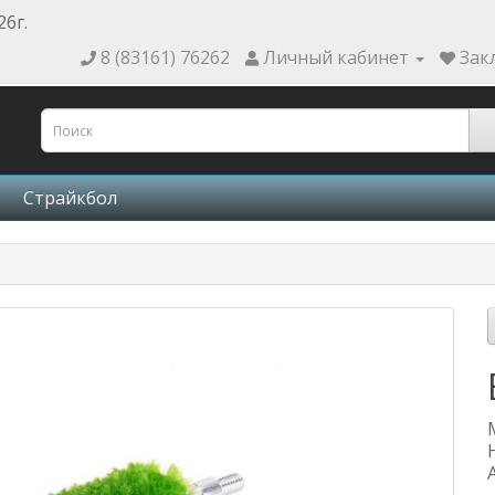
26г.
8 (83161) 76262
Личный кабинет
Зак
Страйкбол