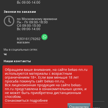
Вс 09:00-14:00
Звонки по заказам
по Московскому времени
Пн - Пт 09:00-18:00
Сб 09:00-15:00
Вс 09:00-14:00
8(83161)76262
магазин
Мы в социальных сетях:
Наши контакты
ООО «БЕКАС»
Обращаем ваше внимание, на сайте bekas-nn.ru
ОГРН: 1145248000017
используются материалы с возрастным
ИНН/КПП: 5248037037 / 524801001
ограничением 18+. Если вам меньше 18 лет
просьба покинуть сайт bekas-nn.ru.
8(83161)76262
Вся лицензионная продукция на сайте bekas-
zakaz@bekas-nn.ru
nn.ru представлена в ознакомительных целях, и
606524, Нижегородская обл. г. Заволжье ул. Рылеева 4А
не может быть приобретена дистанционным
способом.
Ознакомиться подробнее
Ознакомлен