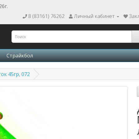
26г.
8 (83161) 76262
Личный кабинет
Зак
Страйкбол
ок 45гр, 072