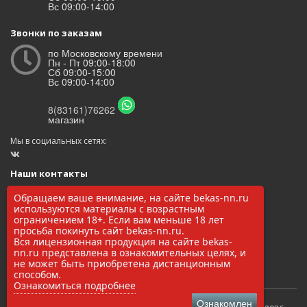
Вс 09:00-14:00
Звонки по заказам
по Московскому времени
Пн - Пт 09:00-18:00
Сб 09:00-15:00
Вс 09:00-14:00
8(83161)76262
магазин
Мы в социальных сетях:
Наши контакты
ООО «БЕКАС»
Обращаем ваше внимание, на сайте bekas-nn.ru
ОГРН: 1145248000017
используются материалы с возрастным
ИНН/КПП: 5248037037 / 524801001
ограничением 18+. Если вам меньше 18 лет
просьба покинуть сайт bekas-nn.ru.
8(83161)76262
Вся лицензионная продукция на сайте bekas-
zakaz@bekas-nn.ru
nn.ru представлена в ознакомительных целях, и
606524, Нижегородская обл. г. Заволжье ул. Рылеева 4А
не может быть приобретена дистанционным
способом.
Ознакомиться подробнее
Ознакомлен