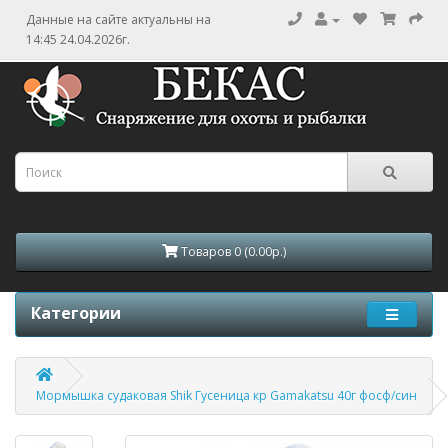
Данные на сайте актуальны на
14:45 24.04.2026г.
Товаров 0 (0.00р.)
Категории
Мормышка судаковая Shik Гусеница кр Gamakatsu 40г фосф/син