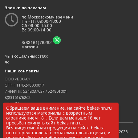
Звонки по заказам
по Московскому времени
Пн - Пт 09:00-18:00
Сб 09:00-15:00
Вс 09:00-14:00
8(83161)76262
магазин
Мы в социальных сетях:
Наши контакты
ООО «БЕКАС»
ОГРН: 1145248000017
ИНН/КПП: 5248037037 / 524801001
8(83161)76262
zakaz@bekas-nn.ru
Обращаем ваше внимание, на сайте bekas-nn.ru
606524, Нижегородская обл. г. Заволжье ул. Рылеева 4А
используются материалы с возрастным
ограничением 18+. Если вам меньше 18 лет
просьба покинуть сайт bekas-nn.ru.
Вся лицензионная продукция на сайте bekas-
Бекас интернет-магазин снаряжения для охоты и рыбалки © 2026
nn.ru представлена в ознакомительных целях, и
не может быть приобретена дистанционным