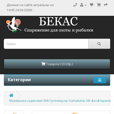
Данные на сайте актуальны на
14:45 24.04.2026г.
Товаров 0 (0.00р.)
Категории
Мормышка судаковая Shik Гусеница кр Gamakatsu 28г фосф/оранж