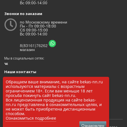
Вс 09:00-14:00
Звонки по заказам
по Московскому времени
Пн - Пт 09:00-18:00
Сб 09:00-15:00
Вс 09:00-14:00
8(83161)76262
магазин
Мы в социальных сетях:
Наши контакты
ООО «БЕКАС»
Обращаем ваше внимание, на сайте bekas-nn.ru
ОГРН: 1145248000017
используются материалы с возрастным
ИНН/КПП: 5248037037 / 524801001
ограничением 18+. Если вам меньше 18 лет
просьба покинуть сайт bekas-nn.ru.
8(83161)76262
Вся лицензионная продукция на сайте bekas-
zakaz@bekas-nn.ru
nn.ru представлена в ознакомительных целях, и
606524, Нижегородская обл. г. Заволжье ул. Рылеева 4А
не может быть приобретена дистанционным
способом.
Ознакомиться подробнее
Ознакомлен