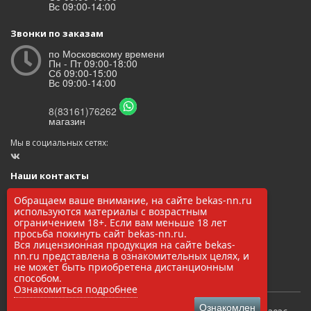
Вс 09:00-14:00
Звонки по заказам
по Московскому времени
Пн - Пт 09:00-18:00
Сб 09:00-15:00
Вс 09:00-14:00
8(83161)76262
магазин
Мы в социальных сетях:
Наши контакты
ООО «БЕКАС»
Обращаем ваше внимание, на сайте bekas-nn.ru
ОГРН: 1145248000017
используются материалы с возрастным
ИНН/КПП: 5248037037 / 524801001
ограничением 18+. Если вам меньше 18 лет
просьба покинуть сайт bekas-nn.ru.
8(83161)76262
Вся лицензионная продукция на сайте bekas-
zakaz@bekas-nn.ru
nn.ru представлена в ознакомительных целях, и
606524, Нижегородская обл. г. Заволжье ул. Рылеева 4А
не может быть приобретена дистанционным
способом.
Ознакомиться подробнее
Ознакомлен