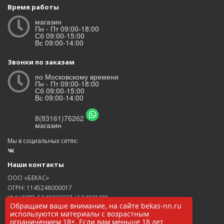
Время работы
магазин
Пн - Пт 09:00-18:00
Сб 09:00-15:00
Вс 09:00-14:00
Звонки по заказам
по Московскому времени
Пн - Пт 09:00-18:00
Сб 09:00-15:00
Вс 09:00-14:00
8(83161)76262
магазин
Мы в социальных сетях:
Наши контакты
ООО «БЕКАС»
ОГРН: 1145248000017
ИНН/КПП: 5248037037 / 524801001
Обращаем ваше внимание, на сайте bekas-nn.ru
8(83161)76262
используются материалы с возрастным
zakaz@bekas-nn.ru
ограничением 18+. Если вам меньше 18 лет