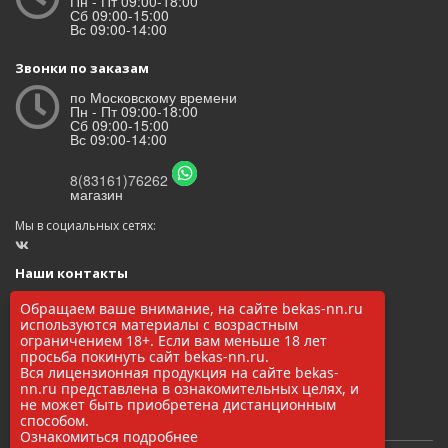
Пн - Пт 09:00-18:00
Сб 09:00-15:00
Вс 09:00-14:00
Звонки по заказам
по Московскому времени
Пн - Пт 09:00-18:00
Сб 09:00-15:00
Вс 09:00-14:00
8(83161)76262
магазин
Мы в социальных сетях:
Наши контакты
ООО «БЕКАС»
Обращаем ваше внимание, на сайте bekas-nn.ru
ОГРН: 1145248000017
используются материалы с возрастным
ИНН/КПП: 5248037037 / 524801001
ограничением 18+. Если вам меньше 18 лет
просьба покинуть сайт bekas-nn.ru.
8(83161)76262
Вся лицензионная продукция на сайте bekas-
zakaz@bekas-nn.ru
nn.ru представлена в ознакомительных целях, и
606524, Нижегородская обл. г. Заволжье ул. Рылеева 4А
не может быть приобретена дистанционным
способом.
Ознакомиться подробнее