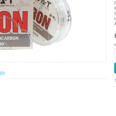
К
(0)