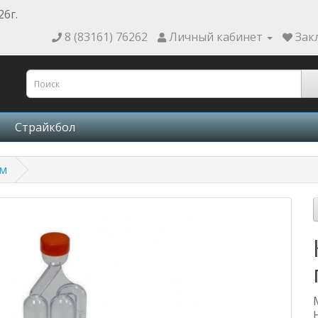
26г.
8 (83161) 76262
Личный кабинет
Зак
Страйкбол
ом