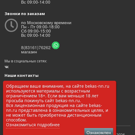
Вс 09:00-14:00
Звонки по заказам
по Московскому времени
Пн - Пт 09:00-18:00
Сб 09:00-15:00
Вс 09:00-14:00
8(83161)76262
магазин
Мы в социальных сетях:
Наши контакты
ООО «БЕКАС»
Обращаем ваше внимание, на сайте bekas-nn.ru
ОГРН: 1145248000017
используются материалы с возрастным
ИНН/КПП: 5248037037 / 524801001
ограничением 18+. Если вам меньше 18 лет
просьба покинуть сайт bekas-nn.ru.
8(83161)76262
Вся лицензионная продукция на сайте bekas-
zakaz@bekas-nn.ru
nn.ru представлена в ознакомительных целях, и
606524, Нижегородская обл. г. Заволжье ул. Рылеева 4А
не может быть приобретена дистанционным
способом.
Ознакомиться подробнее
Ознакомлен
Бекас интернет-магазин снаряжения для охоты и рыбалки © 2026