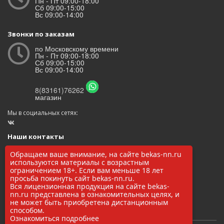
Пн - Пт 09:00-18:00
Сб 09:00-15:00
Вс 09:00-14:00
Звонки по заказам
по Московскому времени
Пн - Пт 09:00-18:00
Сб 09:00-15:00
Вс 09:00-14:00
8(83161)76262
магазин
Мы в социальных сетях:
Наши контакты
ООО «БЕКАС»
Обращаем ваше внимание, на сайте bekas-nn.ru
ОГРН: 1145248000017
используются материалы с возрастным
ИНН/КПП: 5248037037 / 524801001
ограничением 18+. Если вам меньше 18 лет
просьба покинуть сайт bekas-nn.ru.
8(83161)76262
Вся лицензионная продукция на сайте bekas-
zakaz@bekas-nn.ru
nn.ru представлена в ознакомительных целях, и
606524, Нижегородская обл. г. Заволжье ул. Рылеева 4А
не может быть приобретена дистанционным
способом.
Ознакомиться подробнее