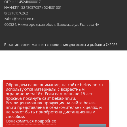
ОГРН: 1145248000017
ИНН/КПП: 5248037037 / 524801001
8(83161)76262
zakaz@bekas-nn.ru
606524, Нижегородская обл. г. Заволжье ул. Рылеева 4А
Бекас интернет-магазин снаряжения для охоты и рыбалки © 2026
Обращаем ваше внимание, на сайте bekas-nn.ru
используются материалы с возрастным
ограничением 18+. Если вам меньше 18 лет
просьба покинуть сайт bekas-nn.ru.
Вся лицензионная продукция на сайте bekas-
nn.ru представлена в ознакомительных целях, и
не может быть приобретена дистанционным
способом.
Ознакомиться подробнее