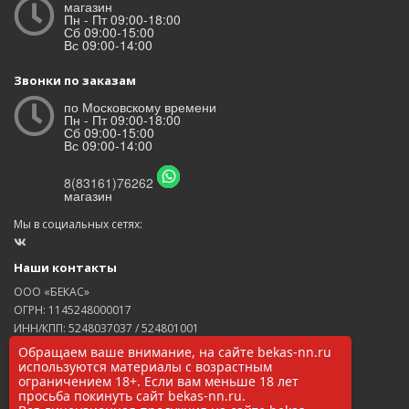
магазин
Пн - Пт 09:00-18:00
Сб 09:00-15:00
Вс 09:00-14:00
Звонки по заказам
по Московскому времени
Пн - Пт 09:00-18:00
Сб 09:00-15:00
Вс 09:00-14:00
8(83161)76262
магазин
Мы в социальных сетях:
Наши контакты
ООО «БЕКАС»
ОГРН: 1145248000017
ИНН/КПП: 5248037037 / 524801001
8(83161)76262
Обращаем ваше внимание, на сайте bekas-nn.ru
zakaz@bekas-nn.ru
используются материалы с возрастным
ограничением 18+. Если вам меньше 18 лет
606524, Нижегородская обл. г. Заволжье ул. Рылеева 4А
просьба покинуть сайт bekas-nn.ru.