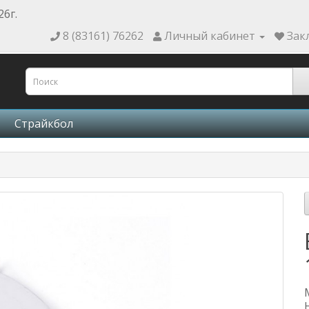
26г.
8 (83161) 76262
Личный кабинет
Зак
Страйкбол