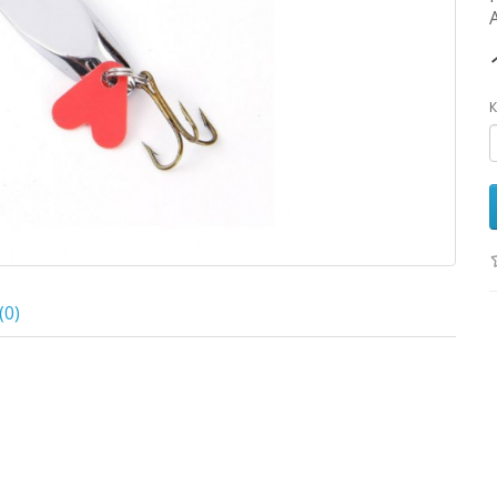
К
(0)