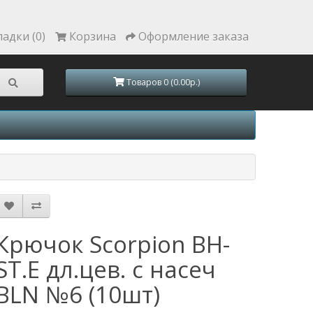
ладки (0)
Корзина
Оформление заказа
Товаров 0 (0.00р.)
Крючок Scorpion BH-
ST.E дл.цев. с насеч
BLN №6 (10шт)