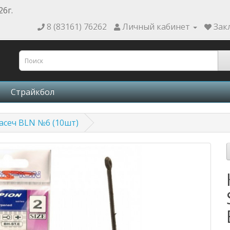
26г.
8 (83161) 76262
Личный кабинет
Зак
Страйкбол
насеч BLN №6 (10шт)