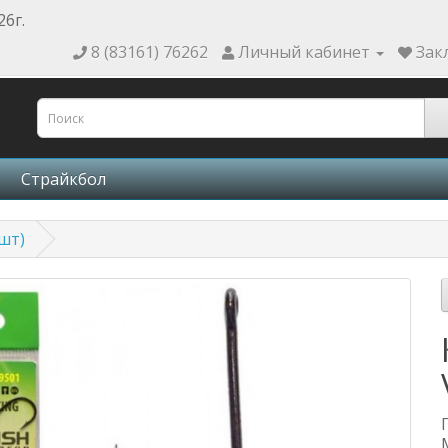
26г.
8 (83161) 76262
Личный кабинет
Зак
Страйкбол
6шт)