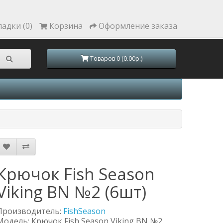
ладки (0)
Корзина
Оформление заказа
Товаров 0 (0.00р.)
Крючок Fish Season
Viking BN №2 (6шт)
Производитель:
FishSeason
Модель: Крючок Fish Season Viking BN №2