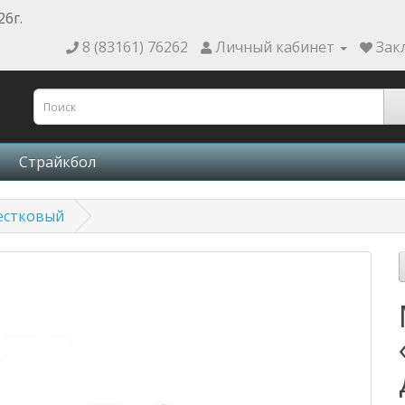
26г.
8 (83161) 76262
Личный кабинет
Зак
Страйкбол
естковый