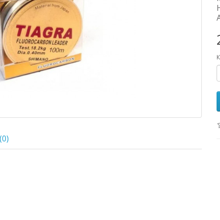
К
(0)