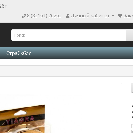
26г.
8 (83161) 76262
Личный кабинет
Зак
Страйкбол