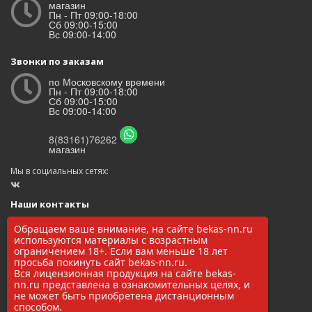
магазин
Пн - Пт 09:00-18:00
Сб 09:00-15:00
Вс 09:00-14:00
Звонки по заказам
по Московскому времени
Пн - Пт 09:00-18:00
Сб 09:00-15:00
Вс 09:00-14:00
8(83161)76262
магазин
Мы в социальных сетях:
Наши контакты
ООО «БЕКАС»
Обращаем ваше внимание, на сайте bekas-nn.ru
ОГРН: 1145248000017
используются материалы с возрастным
ИНН/КПП: 5248037037 / 524801001
ограничением 18+. Если вам меньше 18 лет
просьба покинуть сайт bekas-nn.ru.
8(83161)76262
Вся лицензионная продукция на сайте bekas-
zakaz@bekas-nn.ru
nn.ru представлена в ознакомительных целях, и
606524, Нижегородская обл. г. Заволжье ул. Рылеева 4А
не может быть приобретена дистанционным
способом.