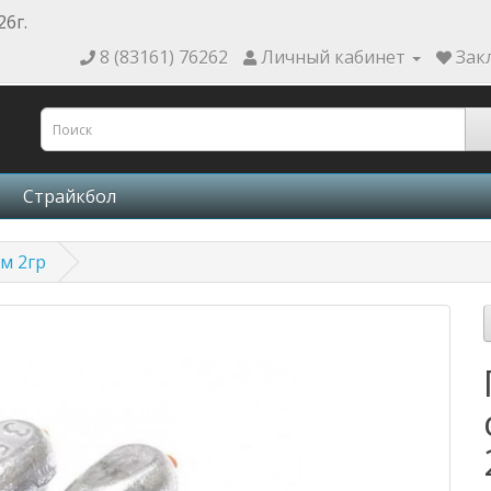
26г.
8 (83161) 76262
Личный кабинет
Зак
Страйкбол
ом 2гр